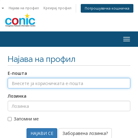
n
Најава на профил
Креирај профил
Потрошувачка кошничка
Togg
navig
Најава на профил
Е-пошта
Лозинка
Запомни ме
Заборавена лозинка?