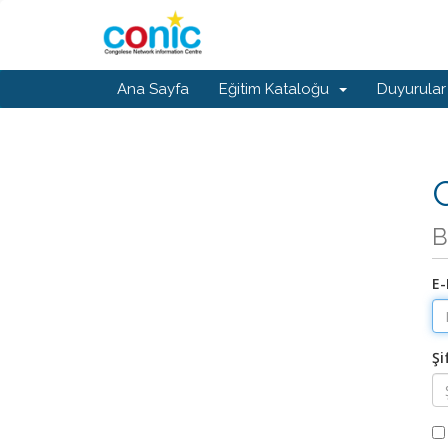
Ana Sayfa
Eğitim Kataloğu
Duyurular
G
B
E-
Şi