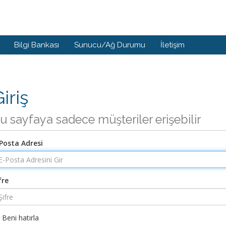
Bilgi Bankası
Sunucu/Ağ Durumu
İletişim
iriş
u sayfaya sadece müşteriler erişebilir
Posta Adresi
fre
Beni hatırla