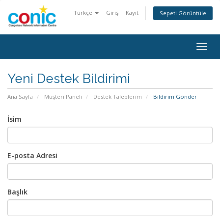
Türkçe
Giriş
Kayıt
Sepeti Görüntüle
Togg
navig
Yeni Destek Bildirimi
Ana Sayfa
Müşteri Paneli
Destek Taleplerim
Bildirim Gönder
İsim
E-posta Adresi
Başlık