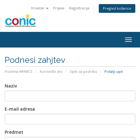
Hrvatski
Prijava
Registtracija
Pregled košarice
Togg
navig
Podnesi zahjtev
Početna WHMCS
Korisnički dio
Upiti za podršku
Pošalji upit
Naziv
E-mail adresa
Predmet