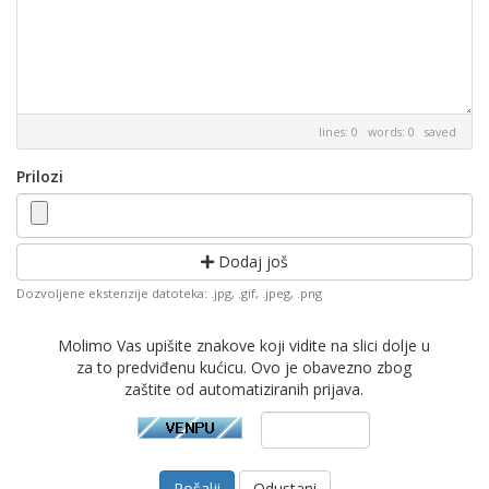
lines: 0 words: 0
saved
Prilozi
Dodaj još
Dozvoljene ekstenzije datoteka: .jpg, .gif, .jpeg, .png
Molimo Vas upišite znakove koji vidite na slici dolje u
za to predviđenu kućicu. Ovo je obavezno zbog
zaštite od automatiziranih prijava.
Odustani