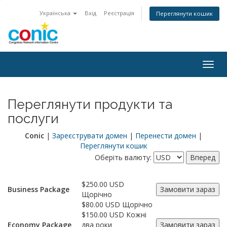
Українська
Вхід
Реєстрація
Переглянути кошик
Togg
navig
Переглянути продукти та
послуги
Conic
|
Зареєструвати домен
|
Перенести домен
|
Переглянути кошик
Оберіть валюту:
$250.00 USD
Business Package
Щорічно
$80.00 USD Щорічно
$150.00 USD Кожні
Economy Package
два роки