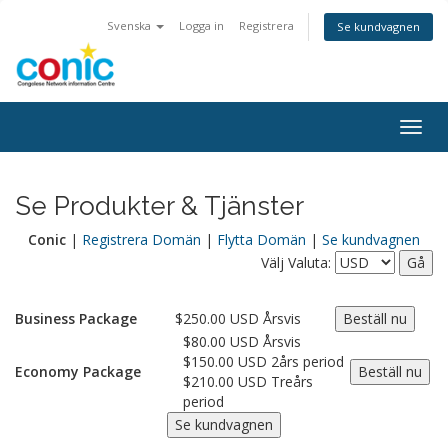
Svenska
Logga in
Registrera
Se kundvagnen
Togg
navig
Se Produkter & Tjänster
Conic
|
Registrera Domän
|
Flytta Domän
|
Se kundvagnen
Välj Valuta:
Business Package
$250.00 USD Årsvis
$80.00 USD Årsvis
$150.00 USD 2års period
Economy Package
$210.00 USD Treårs
period