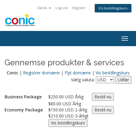
Dansk
Log ind
Register
Vis bestillingskurv
Togg
navig
Gennemse produkter & services
Conic
|
Registrer domæne
|
Flyt domæne
|
Vis bestillingskurv
Vælg valuta:
Business Package
$250.00 USD Årlig
$80.00 USD Årlig
Economy Package
$150.00 USD 2-årlig
$210.00 USD 3-årligt