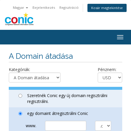
Magyar
Bejelentkezés
Regisztráció
Kosár megtekintése
Togg
navig
A Domain átadása
Kategóriák:
Pénznem:
Szeretnék Conic egy új domain regisztrálni
regisztrálni.
egy domaint átregisztrálni Conic
www.