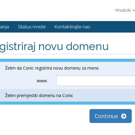
Hrvatski
anja
Status mreže
Kontaktirajte nas
gistriraj novu domenu
Želim da Conic registrira novu domenu za mene.
www.
Želim premjestiti domenu na Conic
Continue