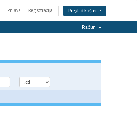
Prijava
Registtracija
Pregled košarice
Račun